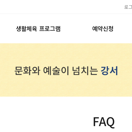
로
생활체육 프로그램
예약신청
이용안내
축구장
프로그램신청
풋살장
테니스장
예약하기
FAQ