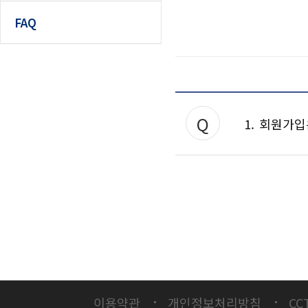
인쇄하기
찾아오시는길
홈
FAQ
페이스북 공유
우장산테니스장
트위터 공유
시설소개
이용안내
네이버 공유
찾아오시는길
카카오스토리 공
강서구립테니스장
1. 회원가
시설소개
이용안내
찾아오시는길
1. 회원가입은 어떻게 하
황금내테니스장
-> 첨부파일을 참고하세요
시설소개
이용안내
찾아오시는길
[첨부파일1]회원가입
TS&D 풋살장(에쓰-오일
시설소개
이용약관
개인정보처리방침
CC
이용안내