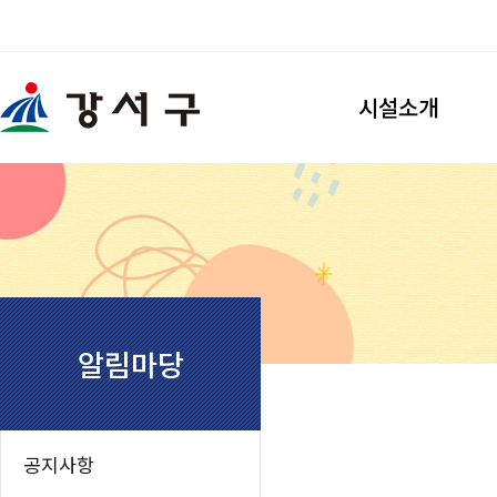
검색
시설소개
강서개화축구장
시설소개
이용안내
찾아오시는길
강서개화풋살장
시설소개
알림마당
이용안내
찾아오시는길
우장산축구장
공지사항
시설소개
이용안내