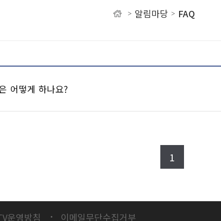
알림마당
FAQ
>
>
유
입은 어떻게 하나요?
나요?
.
1
 매뉴얼.hwp
[
Size :
1.24MB
,
Down :
2,395
]
)
TV운영방침
이메일무단수집거부