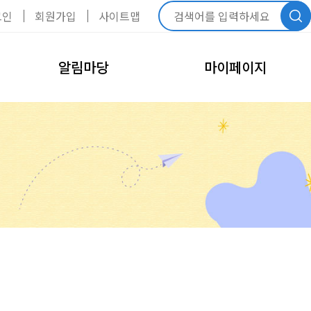
그인
회원가입
사이트맵
알림마당
마이페이지
공지사항
내정보관리
회원정보수정
FAQ
비밀번호변경
모바일회원카드
회원탈퇴
내예약관리
수강신청내역
예약신청내역