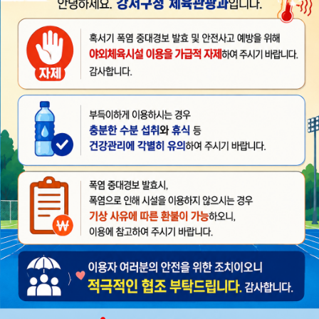
2
/2
오늘 하루 안보기
닫기
■
강서개화축구장
강서개화풋살장