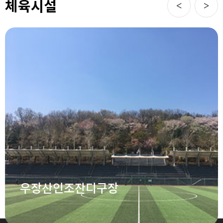
체육시설
우장산인조잔디구장