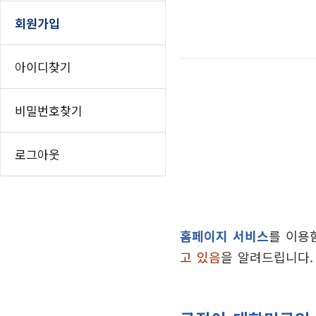
인쇄하기
찾아오시는길
홈
회원가입
페이스북 공유
우장산테니스장
트위터 공유
시설소개
아이디찾기
이용안내
네이버 공유
찾아오시는길
카카오스토리 공
비밀번호찾기
강서구립테니스장
시설소개
로그아웃
이용안내
찾아오시는길
황금내테니스장
시설소개
홈페이지 서비스
를 이용
이용안내
찾아오시는길
고 있음
을 알려드립니다.
TS&D 풋살장(에쓰-오일
시설소개
이용안내