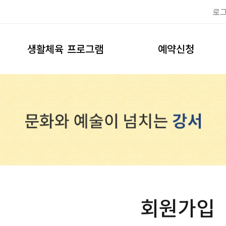
로
생활체육 프로그램
예약신청
이용안내
축구장
프로그램신청
풋살장
테니스장
예약하기
회원가입