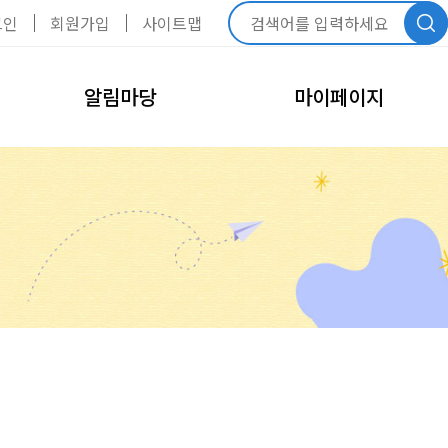
그인
회원가입
사이트맵
알림마당
마이페이지
공지사항
내정보관리
회원정보수정
FAQ
비밀번호변경
모바일회원카드
회원탈퇴
내예약관리
수강신청내역
예약신청내역