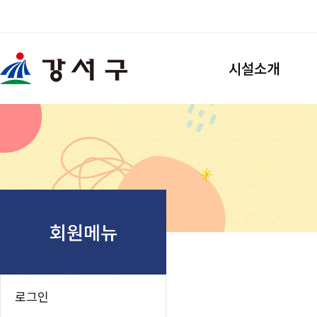
검색
시설소개
강서개화축구장
시설소개
이용안내
찾아오시는길
강서개화풋살장
시설소개
회원메뉴
이용안내
찾아오시는길
우장산축구장
로그인
시설소개
이용안내