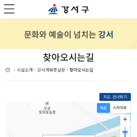
찾아오시는길
시설소개
강서개화풋살장
찾아오시는길
>
>
>
지도 건너뛰기