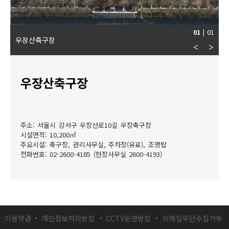
01
01
|
우장산축구장
<
>
우장산축구장
주소: 서울시 강서구 우장산로10길 우장축구장
시설면적: 10,200㎡
주요시설: 축구장, 관리사무실, 주차장(유료), 조명탑
전화번호: 02-2600-4185 (현장사무실 2600-4193)
이용약관
개인정보처리방침
CCTV운영방침
이메일무단수집거부