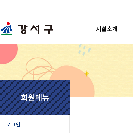
검색
시설소개
강서개화축구장
시설소개
이용안내
찾아오시는길
강서개화풋살장
시설소개
회원메뉴
이용안내
찾아오시는길
우장산축구장
로그인
시설소개
이용안내