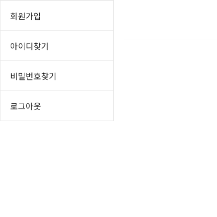
인쇄하기
찾아오시는길
홈
회원가입
페이스북 공유
우장산테니스장
트위터 공유
시설소개
아이디찾기
이용안내
네이버 공유
찾아오시는길
카카오스토리 공
비밀번호찾기
강서구립테니스장
시설소개
로그아웃
이용안내
찾아오시는길
황금내테니스장
시설소개
이용안내
찾아오시는길
TS&D 풋살장(에쓰-오일
시설소개
이용안내