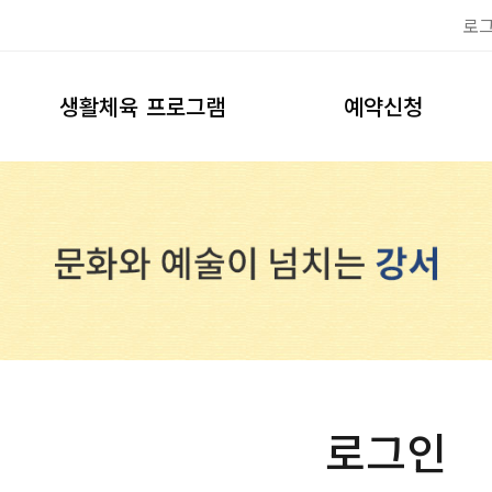
로
생활체육 프로그램
예약신청
이용안내
축구장
프로그램신청
풋살장
테니스장
예약하기
로그인