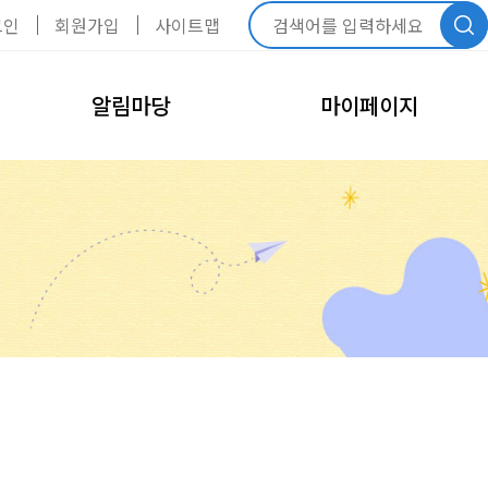
그인
회원가입
사이트맵
알림마당
마이페이지
공지사항
내정보관리
회원정보수정
FAQ
비밀번호변경
모바일회원카드
회원탈퇴
내예약관리
수강신청내역
예약신청내역