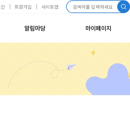
그인
회원가입
사이트맵
알림마당
마이페이지
공지사항
내정보관리
회원정보수정
FAQ
비밀번호변경
모바일회원카드
회원탈퇴
내예약관리
수강신청내역
예약신청내역