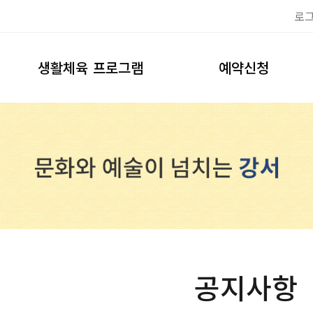
로
생활체육 프로그램
예약신청
이용안내
축구장
프로그램신청
풋살장
테니스장
예약하기
공지사항