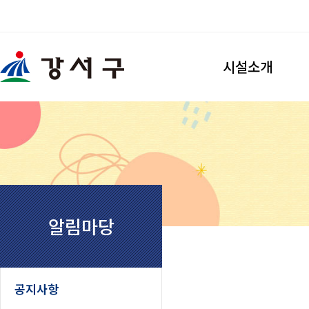
검색
시설소개
강서개화축구장
시설소개
이용안내
찾아오시는길
강서개화풋살장
시설소개
알림마당
이용안내
찾아오시는길
우장산축구장
공지사항
시설소개
이용안내