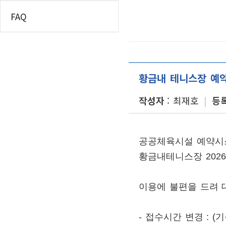
인쇄하기
찾아오시는길
홈
FAQ
페이스북 공유
우장산테니스장
트위터 공유
시설소개
이용안내
네이버 공유
찾아오시는길
카카오스토리 공
황금내 테니스장 예
강서구립테니스장
작성자
최재호
등
시설소개
이용안내
찾아오시는길
황금내테니스장
공공체육시설 예약시스
시설소개
황금내테니스장 2026
이용안내
찾아오시는길
이용에 불편을 드려 
TS&D 풋살장(에쓰-오일
시설소개
- 접수시간 변경 : (기존
이용안내