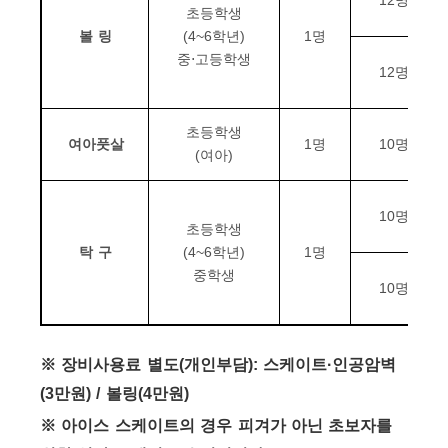
12
명
초등학생
볼 링
(4~6
학년
)
1
명
중
⋅
고등학생
12
명
초등학생
여아풋살
1
명
10
명
(
여아
)
10
명
초등학생
탁 구
(4~6
학년
)
1
명
중학생
10
명
※
장비사용료 별도
(
개인부담
):
스케이트
·
인공암벽
(3
만원
) /
볼링
(4
만원
)
※
아이스 스케이트의 경우 피겨가 아닌 초보자를