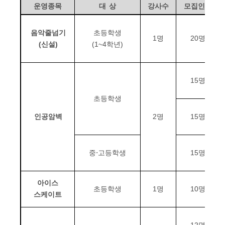
운영종목
대 상
강사수
모집인원
음악줄넘기
초등학생
1
명
20
명
(
신설
)
(1~4
학년
)
15
명
초등학생
인공암벽
2
명
15
명
중
⋅
고등학생
15
명
아이스
초등학생
1
명
10
명
스케이트