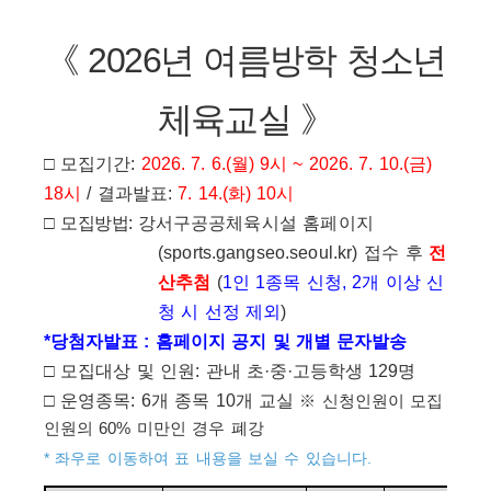
《
2026
년 여름방학 청소년
체육교실
》
□
모집기간
:
2026. 7. 6.(
월
) 9
시
~ 2026. 7. 10.(
금
)
18
시
/
결과발표
:
7. 14.(
화
) 10
시
□
모집방법
:
강서구공공체육시설 홈페이지
(sports.gangseo.seoul.kr)
접수 후
전
산추첨
(
1
인
1
종목 신청
, 2
개 이상 신
청 시 선정 제외
)
*
당첨자발표
:
홈페이지 공지 및 개별 문자발송
□
모집대상 및 인원
:
관내 초
·
중
·
고등학생
129
명
□
운영종목
: 6
개 종목
10
개 교실
※
신청인원이 모집
인원의
60%
미만인 경우 폐강