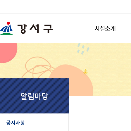
검색
시설소개
강서개화축구장
시설소개
이용안내
찾아오시는길
강서개화풋살장
시설소개
알림마당
이용안내
찾아오시는길
우장산축구장
공지사항
시설소개
이용안내