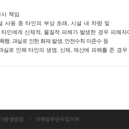
형사 책임
 사용 중 타인의 부상 초래
,
시설 내 차량 및
등
타인에게 신체적
,
물질적 피해가
발생한 경우
피해자
 폭행
,
과실로 인한 화재 발생
,
안전수칙 미준수
등
과실로 인해 타인의 생명
,
신체
,
재산에 피해를
준 경우
TV운영방침
이메일무단수집거부