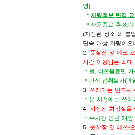
명)
*
차량정보 변경 요청
* 사용종료 후 30
(
지정된 장소 외 불
단속 대상 차량이오
2.
풋살
장 및 에쓰-
시간 이용팀은 최대
* 물, 이온음료만 
* 간식 섭취불가(과
3.
쓰레기는 반드시 
*
본 시설에는 쓰레
4.
지정된 화장실을 
* 주차장 인근 개방
5.
풋살장 및 에쓰-