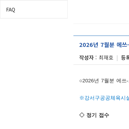
인쇄하기
찾아오시는길
홈
FAQ
페이스북 공유
우장산테니스장
트위터 공유
시설소개
이용안내
네이버 공유
찾아오시는길
카카오스토리 공
2026년 7월분 에쓰
강서구립테니스장
작성자
최재호
등
시설소개
이용안내
찾아오시는길
황금내테니스장
○
2026
년 7
월분 에쓰
시설소개
이용안내
※
강서구공공체육시설
찾아오시는길
TS&D 풋살장(에쓰-오일
◇
정기 접수
시설소개
이용안내