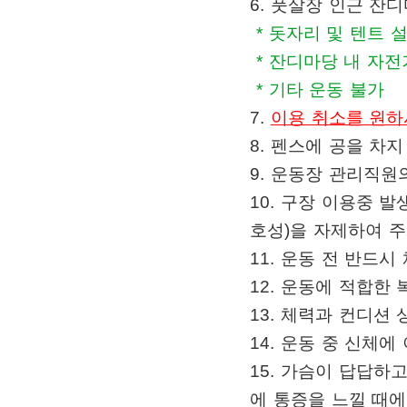
6. 풋살장 인근 잔
* 돗자리 및 텐트 
* 잔디마당 내 자전
* 기타 운동 불가
7.
이용 취소를 원하시
8.
펜스에 공을 차지
9.
운동장 관리직원
10.
구장 이용중 발
호성
)
을 자제하여 
11.
운동 전 반드시
12.
운동에 적합한 
13.
체력과 컨디션 
14.
운동 중 신체에
15.
가슴이 답답하고
에 통증을 느낄 때