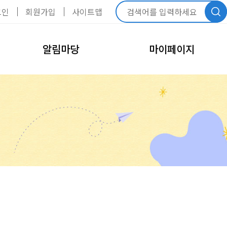
그인
회원가입
사이트맵
알림마당
마이페이지
공지사항
내정보관리
회원정보수정
FAQ
비밀번호변경
모바일회원카드
회원탈퇴
내예약관리
수강신청내역
예약신청내역