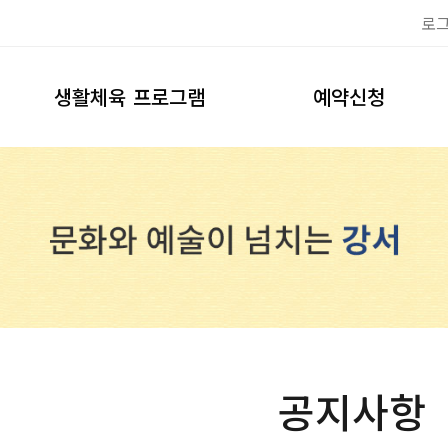
로
생활체육 프로그램
예약신청
이용안내
축구장
프로그램신청
풋살장
테니스장
예약하기
공지사항