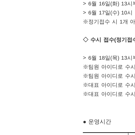
>
6
월 16
일
(
화
) 13
시
찾아오시는길
>
6
월 17
일
(
수
)
10
시
※
정기접수 시
1
개 
◇
수시 접수
(
정기접수
>
6
월 18
일
(
목
) 13
시
※
팀원 아이디로 수
※
팀원 아이디로 수
※
대표 아이디로 수
※
대표 아이디로 수
●
운영시간