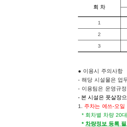
회 차
1
2
3
●
이용시 주의사항
- 해당 시설물은 
- 이용팀은 운영규정
- 본 시설은 풋살장
1.
주차는 에쓰-오일
*
회차별 차량
20
대
*
차량정보 등록 필