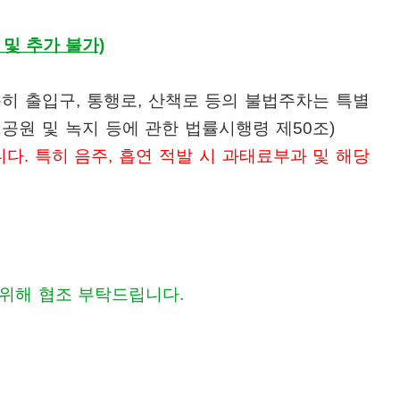
 및 추가 불가)
특히 출입구
,
통행로
,
산책로 등의 불법주차는 특별
공원 및 녹지 등에 관한 법률시행령 제
50
조
)
니다
.
특히 음주
,
흡연 적발 시 과태료부과 및
해당
 위해 협조 부탁드립니다.